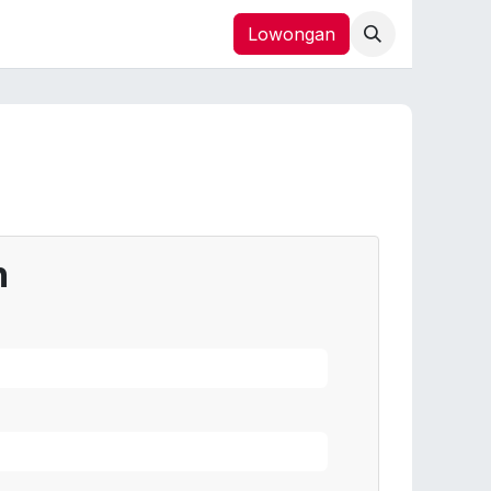
Lowongan
n