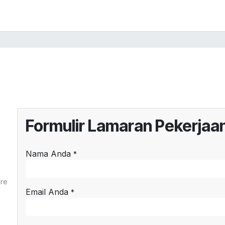
Beranda
Lowongan
Blog
Formulir Lamaran Pekerjaa
Nama Anda
*
ere
Email Anda
*