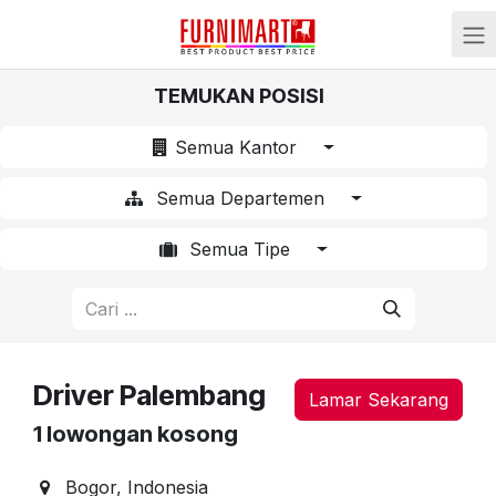
Skip ke Konten
TEMUKAN POSISI
Semua Kantor
Semua Departemen
Semua Tipe
Driver Palembang
Lamar Sekarang
1
lowongan kosong
Bogor
,
Indonesia